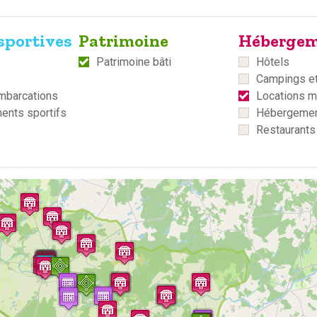
sportives
Patrimoine
Hébergem
Patrimoine bâti
Hôtels
Campings et
mbarcations
Locations 
ents sportifs
Hébergement
Restaurants