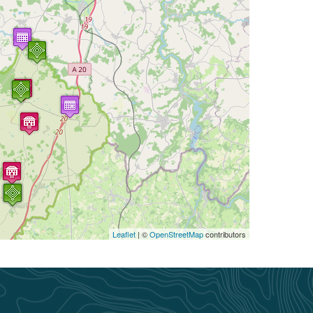
Leaflet
| ©
OpenStreetMap
contributors