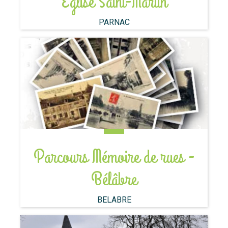
Église Saint-Martin
PARNAC
Parcours Mémoire de rues -
Bélâbre
BELABRE