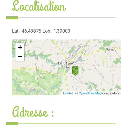
Localisation
Lat : 46.43875 Lon : 1.39003
+
−
Leaflet
| ©
OpenStreetMap
contributors
Adresse :