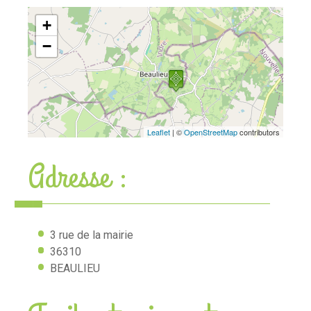
+
−
Leaflet
| ©
OpenStreetMap
contributors
Adresse :
3 rue de la mairie
36310
BEAULIEU