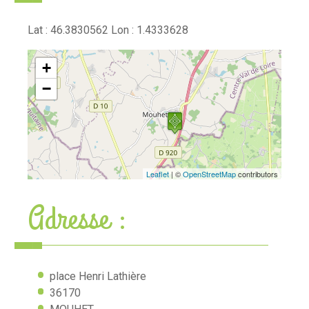
Lat : 46.3830562 Lon : 1.4333628
+
−
Leaflet
| ©
OpenStreetMap
contributors
Adresse :
place Henri Lathière
36170